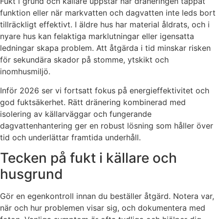
Fukt i grund och källare uppstår när dräneringen tappat
funktion eller när markvatten och dagvatten inte leds bort
tillräckligt effektivt. I äldre hus har material åldrats, och i
nyare hus kan felaktiga marklutningar eller igensatta
ledningar skapa problem. Att åtgärda i tid minskar risken
för sekundära skador på stomme, ytskikt och
inomhusmiljö.
Inför 2026 ser vi fortsatt fokus på energieffektivitet och
god fuktsäkerhet. Rätt dränering kombinerad med
isolering av källarväggar och fungerande
dagvattenhantering ger en robust lösning som håller över
tid och underlättar framtida underhåll.
Tecken på fukt i källare och
husgrund
Gör en egenkontroll innan du beställer åtgärd. Notera var,
när och hur problemen visar sig, och dokumentera med