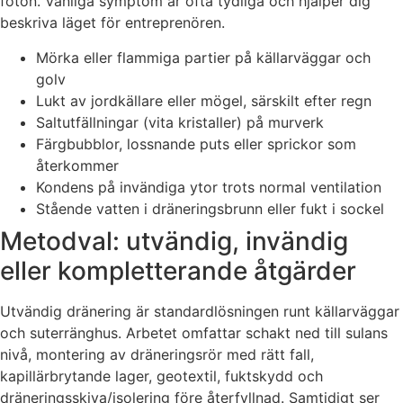
foton. Vanliga symptom är ofta tydliga och hjälper dig
beskriva läget för entreprenören.
Mörka eller flammiga partier på källarväggar och
golv
Lukt av jordkällare eller mögel, särskilt efter regn
Saltutfällningar (vita kristaller) på murverk
Färgbubblor, lossnande puts eller sprickor som
återkommer
Kondens på invändiga ytor trots normal ventilation
Stående vatten i dräneringsbrunn eller fukt i sockel
Metodval: utvändig, invändig
eller kompletterande åtgärder
Utvändig dränering är standardlösningen runt källarväggar
och suterränghus. Arbetet omfattar schakt ned till sulans
nivå, montering av dräneringsrör med rätt fall,
kapillärbrytande lager, geotextil, fuktskydd och
dräneringsskiva/isolering före återfyllnad. Samtidigt ser