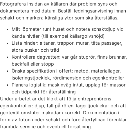
Fotografera insidan av källaren där problem syns och
dokumentera med datum. Beställ ledningsanvisning innan
schakt och markera känsliga ytor som ska återställas.
Mät löpmeter runt huset och notera schaktdjup vid
kända nivåer (till exempel källargolvshöjd)
Lista hinder: altaner, trappor, murar, täta passager,
stora buskar och träd
Kontrollera dagvatten: var går stuprör, finns brunnar,
backfall eller stopp
Önska specifikation i offert: metod, materiallager,
isoleringstjocklek, rördimension och egenkontroller
Planera logistik: maskinväg in/ut, upplag för massor
och tidpunkt för återställning
Under arbetet är det klokt att följa entreprenörens
egenkontroller: djup, fall på rören, lagertjocklekar och att
geotextil omsluter makadam korrekt. Dokumentation i
form av foton under schakt och före återfyllnad förenklar
framtida service och eventuell försäljning.