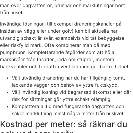
man över dagvattenrör, brunnar och marklutningar bort
från huset.
Invändiga lösningar (till exempel dräneringskanaler på
insidan av vägg eller under golv) kan bli aktuella när
utvändig schakt är svår, exempelvis vid tät bebyggelse
eller riskfylld mark. Ofta kombinerar man då med
pumpbrunn. Kompletterande åtgärder som att höja
marknivåer från fasaden, leda om stuprör, montera
backventiler och förbättra ventilationen ger bättre helhet.
Välj utvändig dränering när du har tillgänglig tomt,
läckande väggar och behov av yttre fuktskydd.
Välj invändig lösning vid begränsad åtkomst eller där
risk för sättningar gör yttre schakt olämplig.
Komplettera alltid med fungerande dagvatten och
säker marklutning minst några meter från huslivet.
Kostnad per meter: så räknar du