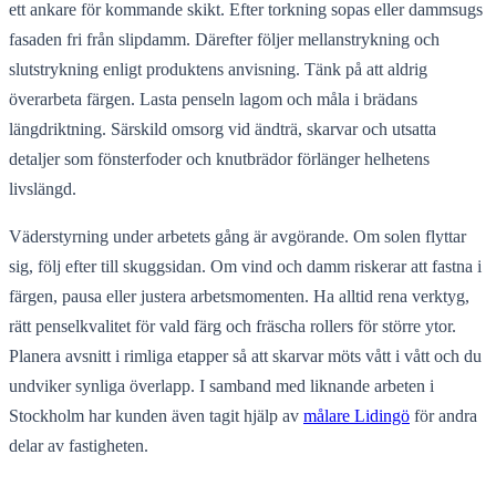
ett ankare för kommande skikt. Efter torkning sopas eller dammsugs
fasaden fri från slipdamm. Därefter följer mellanstrykning och
slutstrykning enligt produktens anvisning. Tänk på att aldrig
överarbeta färgen. Lasta penseln lagom och måla i brädans
längdriktning. Särskild omsorg vid ändträ, skarvar och utsatta
detaljer som fönsterfoder och knutbrädor förlänger helhetens
livslängd.
Väderstyrning under arbetets gång är avgörande. Om solen flyttar
sig, följ efter till skuggsidan. Om vind och damm riskerar att fastna i
färgen, pausa eller justera arbetsmomenten. Ha alltid rena verktyg,
rätt penselkvalitet för vald färg och fräscha rollers för större ytor.
Planera avsnitt i rimliga etapper så att skarvar möts vått i vått och du
undviker synliga överlapp. I samband med liknande arbeten i
Stockholm har kunden även tagit hjälp av
målare Lidingö
för andra
delar av fastigheten.