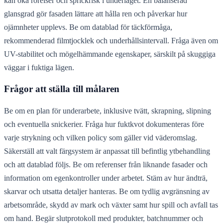
kan öka rörelser och sprickrisk i underlaget. En balanserad
glansgrad gör fasaden lättare att hålla ren och påverkar hur
ojämnheter upplevs. Be om datablad för täckförmåga,
rekommenderad filmtjocklek och underhållsintervall. Fråga även om
UV-stabilitet och mögelhämmande egenskaper, särskilt på skuggiga
väggar i fuktiga lägen.
Frågor att ställa till målaren
Be om en plan för underarbete, inklusive tvätt, skrapning, slipning
och eventuella snickerier. Fråga hur fuktkvot dokumenteras före
varje strykning och vilken policy som gäller vid väderomslag.
Säkerställ att valt färgsystem är anpassat till befintlig ytbehandling
och att datablad följs. Be om referenser från liknande fasader och
information om egenkontroller under arbetet. Stäm av hur ändträ,
skarvar och utsatta detaljer hanteras. Be om tydlig avgränsning av
arbetsområde, skydd av mark och växter samt hur spill och avfall tas
om hand. Begär slutprotokoll med produkter, batchnummer och