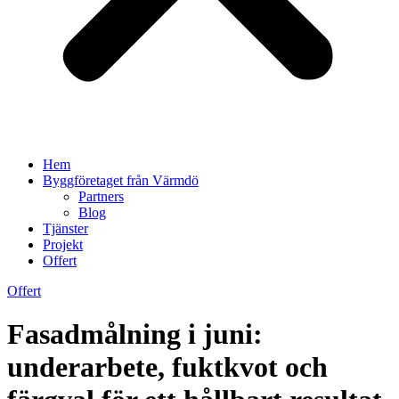
Hem
Byggföretaget från Värmdö
Partners
Blog
Tjänster
Projekt
Offert
Offert
Fasadmålning i juni:
underarbete, fuktkvot och