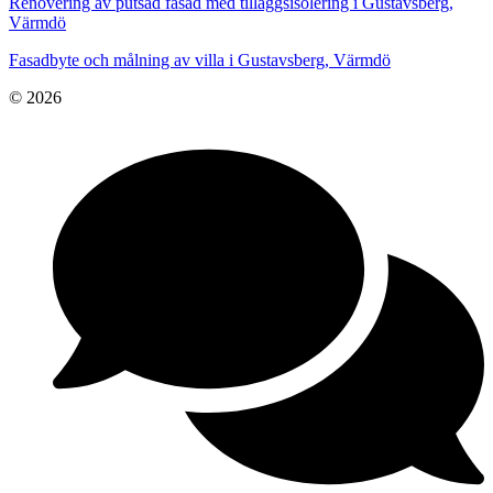
Renovering av putsad fasad med tilläggsisolering i Gustavsberg,
Värmdö
Fasadbyte och målning av villa i Gustavsberg, Värmdö
© 2026