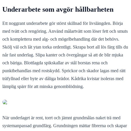
Underarbete som avgör hållbarheten
Ett noggrant underarbete gör störst skillnad för livslängden. Börja
med tvätt och rengöring. Använd målartvätt som löser fett och smuts
och komplettera med alg- och mögelbehandling där det behövs.
Skölj väl och låt ytan torka ordentligt. Skrapa bort all lös färg tills du
når fast underlag. Slipa kanter och övergångar så att de blir mjuka
och bäriga. Blottlagda spikskallar av stål borstas rena och
punktbehandlas med rostskydd. Sprickor och skador lagas med rätt
träfyllnad eller byte av dåliga brädor. Kådrika kvistar isoleras med
lämplig spärr för att minska genomblödning.
När underlaget är rent, torrt och jämnt grundmålas naket trä med
systemanpassad grundfärg. Grundningen mättar fibrerna och skapar