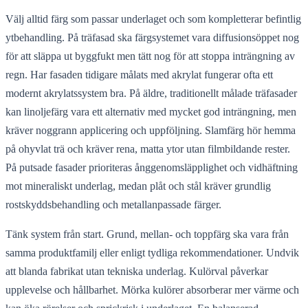
Välj alltid färg som passar underlaget och som kompletterar befintlig
ytbehandling. På träfasad ska färgsystemet vara diffusionsöppet nog
för att släppa ut byggfukt men tätt nog för att stoppa inträngning av
regn. Har fasaden tidigare målats med akrylat fungerar ofta ett
modernt akrylatssystem bra. På äldre, traditionellt målade träfasader
kan linoljefärg vara ett alternativ med mycket god inträngning, men
kräver noggrann applicering och uppföljning. Slamfärg hör hemma
på ohyvlat trä och kräver rena, matta ytor utan filmbildande rester.
På putsade fasader prioriteras ånggenomsläpplighet och vidhäftning
mot mineraliskt underlag, medan plåt och stål kräver grundlig
rostskyddsbehandling och metallanpassade färger.
Tänk system från start. Grund, mellan- och toppfärg ska vara från
samma produktfamilj eller enligt tydliga rekommendationer. Undvik
att blanda fabrikat utan tekniska underlag. Kulörval påverkar
upplevelse och hållbarhet. Mörka kulörer absorberar mer värme och