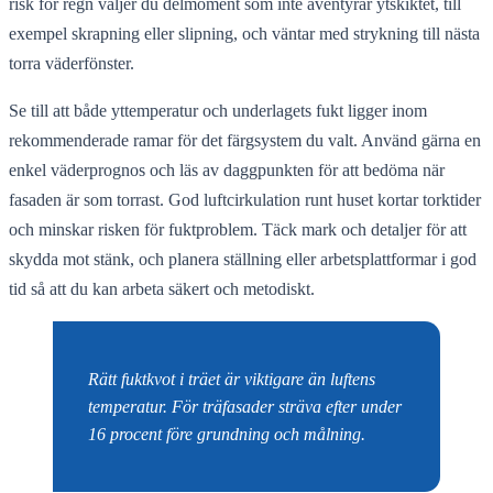
risk för regn väljer du delmoment som inte äventyrar ytskiktet, till
exempel skrapning eller slipning, och väntar med strykning till nästa
torra väderfönster.
Se till att både yttemperatur och underlagets fukt ligger inom
rekommenderade ramar för det färgsystem du valt. Använd gärna en
enkel väderprognos och läs av daggpunkten för att bedöma när
fasaden är som torrast. God luftcirkulation runt huset kortar torktider
och minskar risken för fuktproblem. Täck mark och detaljer för att
skydda mot stänk, och planera ställning eller arbetsplattformar i god
tid så att du kan arbeta säkert och metodiskt.
Rätt fuktkvot i träet är viktigare än luftens
temperatur. För träfasader sträva efter under
16 procent före grundning och målning.