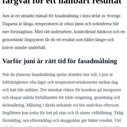
färgval för ett hållbart resultat
Juni är en utmärkt månad för fasadmålning i stora delar av Sverige.
Dagarna är långa, temperaturen är oftast jämn och torktiderna blir
mer förutsägbara. Med rätt underarbete, kontrollerad fuktkvot och ett
genomtänkt färgsystem får du ett resultat som håller längre och
kräver mindre underhåll.
Varför juni är rätt tid för fasadmålning
När du planerar fasadmålning spelar årstiden stor roll. I juni är
luftfuktigheten ofta lägre och temperaturvariationerna mellan dag
och natt blir mildare. Det minskar risken för kondens på morgonen
och skapar stabila förhållanden för både rengöring, grundning och
täckmålning. Målning i direkt stekande sol bör undvikas eftersom
färgfilmen kan torka för fort på ytan och få sämre vidhäftning. Tidig
förmiddag, sen eftermiddag och skuggsidan ger bättre resultat. Vid