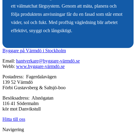
ett välmatchat färgsystem. Genom att mäta, planera och
följa produktens anvisningar får du en fasad som står emot
väder, sol och fukt. Med proffsig vägledning blir arbetet
effektivt, snyggt och långsiktigt.
Byggare på Värmdö i Stockholm
Email:
hantverkare@byggare-värmdö.se
Webb:
www.byggare-värmdö.se
Postadress: Fagerdalavägen
139 52 Värmdö
Förbi Gustavsberg & Saltsjö-boo
Besöksadress: Alsnögatan
116 41 Södermalm
kör mot Danvikstull
Hitta till oss
Navigering