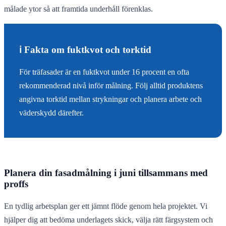
målade ytor så att framtida underhåll förenklas.
ℹ️ Fakta om fuktkvot och torktid
För träfasader är en fuktkvot under 16 procent en ofta
rekommenderad nivå inför målning. Följ alltid produktens
angivna torktid mellan strykningar och planera arbete och
väderskydd därefter.
Planera din fasadmålning i juni tillsammans med
proffs
En tydlig arbetsplan ger ett jämnt flöde genom hela projektet. Vi
hjälper dig att bedöma underlagets skick, välja rätt färgsystem och