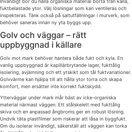
Invändigt bör du hålla organiska material borta från kalla,
fuktbelastade ytor. Välj lösningar som kan ventileras och
inspekteras. Tänk också på saltutfällningar i murverk, som
behöver saneras innan ny yta byggs upp.
Golv och väggar – rätt
uppbyggnad i källare
Golv mot mark behöver hantera både fukt och kyla. En
vanlig uppbyggnad är kapillärbrytande lager, fukttålig
isolering, avjämning och ett ytskikt som tål fuktvariationer.
Golvvärme kan hjälpa till att hålla ytor torra och skapa
komfort, men ersätter inte korrekt fuktskydd.
Ytterväggar under mark mår bäst av icke-organiska
material närmast väggen. Ett stålskelett med fukttålig
skiva och en anpassad ångbroms ger en robust lösning.
Undvik täta plastfilmer som riskerar att låsa in byggfukt.
Om du isolerar invändigt, säkerställ att väggen kan torka