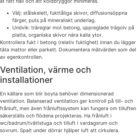
åt rätt håll och att köldbryggor minimeras.
Välj: stålskelett, fukttåliga skivor, diffusionsöppna
färger, puts på mineraliskt underlag.
Undvik: träreglar mot betong, uppreglade trägolv på
platta, organiska skivor nära kalla ytor.
Kontrollera fukt i betong (relativ fuktighet) innan du lägger
täta mattor eller parkett. Dokumentera mätvärden som del
av egenkontrollen.
Ventilation, värme och
installationer
En källare som blir boyta behöver dimensionerad
ventilation. Balanserad ventilation ger kontroll på till- och
frånluft, men även frånluftssystem kan fungera om tilluften
säkerställs och flödena projekteras. Ha frånluft i
wc/badrum/tvättstuga och tilluft i vardagsrum och
sovrum. Spalt under dörrar hjälper luft att cirkulera.