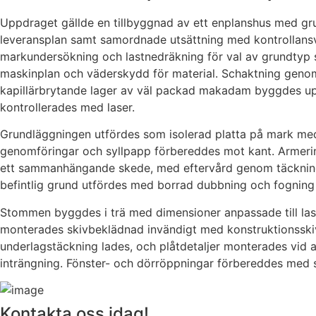
Uppdraget gällde en tillbyggnad av ett enplanshus med gr
leveransplan samt samordnade utsättning med kontrollansv
markundersökning och lastnedräkning för val av grundtyp 
maskinplan och väderskydd för material. Schaktning genomf
kapillärbrytande lager av väl packad makadam byggdes upp
kontrollerades med laser.
Grundläggningen utfördes som isolerad platta på mark med 
genomföringar och syllpapp förbereddes mot kant. Armering
ett sammanhängande skede, med eftervård genom täckning oc
befintlig grund utfördes med borrad dubbning och fogning f
Stommen byggdes i trä med dimensioner anpassade till last
monterades skivbeklädnad invändigt med konstruktionsskiva
underlagstäckning lades, och plåtdetaljer monterades vid al
inträngning. Fönster- och dörröppningar förbereddes med s
Kontakta oss idag!