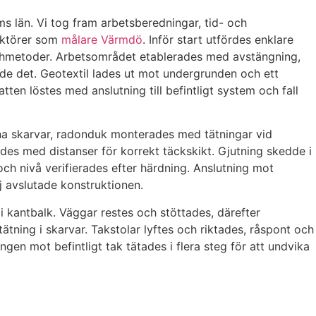
 län. Vi tog fram arbetsberedningar, tid- och
 aktörer som
målare Värmdö
. Inför start utfördes enklare
schmetoder. Arbetsområdet etablerades med avstängning,
vde det. Geotextil lades ut mot undergrunden och ett
 löstes med anslutning till befintligt system och fall
tna skarvar, radonduk monterades med tätningar vid
es med distanser för korrekt täckskikt. Gjutning skedde i
h nivå verifierades efter härdning. Anslutning mot
j avslutade konstruktionen.
 kantbalk. Väggar restes och stöttades, därefter
ning i skarvar. Takstolar lyftes och riktades, råspont och
en mot befintligt tak tätades i flera steg för att undvika