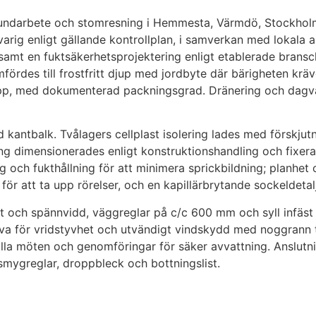
undarbete och stomresning i Hemmesta, Värmdö, Stockholms
arig enligt gällande kontrollplan, i samverkan med lokala
samt en fuktsäkerhetsprojektering enligt etablerade bran
ördes till frostfritt djup med jordbyte där bärigheten krä
, med dokumenterad packningsgrad. Dränering och dagvatten
kantbalk. Tvålagers cellplast isolering lades med förskju
 dimensionerades enligt konstruktionshandling och fixerad
h fukthållning för att minimera sprickbildning; planhet oc
ör att ta upp rörelser, och en kapillärbrytande sockeldetal
 och spännvidd, väggreglar på c/c 600 mm och syll infäst i
 för vridstyvhet och utvändigt vindskydd med noggrann tät
la möten och genomföringar för säker avvattning. Anslutning
mygreglar, droppbleck och bottningslist.